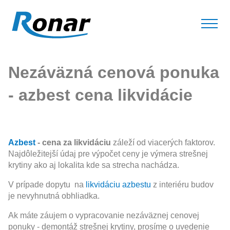
Nezáväzná cenová ponuka
- azbest cena likvidácie
Azbest
- cena za likvidáciu
záleží od viacerých faktorov.
Najdôležitejší údaj pre výpočet ceny je výmera strešnej
krytiny ako aj lokalita kde sa strecha nachádza.
V prípade dopytu na
likvidáciu azbestu
z interiéru budov
je nevyhnutná obhliadka.
Ak máte záujem o vypracovanie nezáväznej cenovej
ponuky - demontáž strešnej krytiny, prosíme o uvedenie