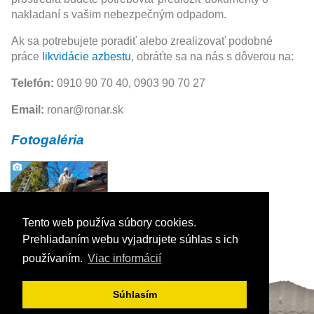
nakladaní s vašim nebezpečným odpadom.
Ak sa potrebujete poradiť alebo zrealizovať podobné
práce
likvidácie azbestu
, obráťte sa na nás s dôverou na:
Telefón:
0910 90 70 40, 0903 90 70 27
Email:
ronar@ronar.sk
Fotogaléria
Tento web používa súbory cookies.
Prehliadaním webu vyjadrujete súhlas s ich
používaním.
Viac informácií
Súhlasím