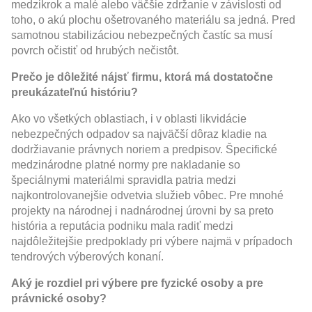
medzikrok a malé alebo väčšie zdržanie v závislosti od
toho, o akú plochu ošetrovaného materiálu sa jedná. Pred
samotnou stabilizáciou nebezpečných častíc sa musí
povrch očistiť od hrubých nečistôt.
Prečo je dôležité nájsť firmu, ktorá má dostatočne
preukázateľnú históriu?
Ako vo všetkých oblastiach, i v oblasti likvidácie
nebezpečných odpadov sa najväčší dôraz kladie na
dodržiavanie právnych noriem a predpisov. Špecifické
medzinárodne platné normy pre nakladanie so
špeciálnymi materiálmi spravidla patria medzi
najkontrolovanejšie odvetvia služieb vôbec. Pre mnohé
projekty na národnej i nadnárodnej úrovni by sa preto
história a reputácia podniku mala radiť medzi
najdôležitejšie predpoklady pri výbere najmä v prípadoch
tendrových výberových konaní.
Aký je rozdiel pri výbere pre fyzické osoby a pre
právnické osoby?