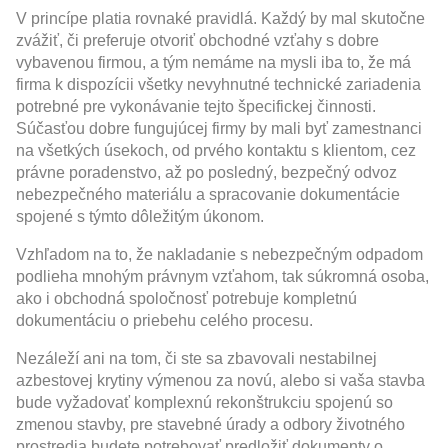
V princípe platia rovnaké pravidlá. Každý by mal skutočne
zvážiť, či preferuje otvoriť obchodné vzťahy s dobre
vybavenou firmou, a tým nemáme na mysli iba to, že má
firma k dispozícii všetky nevyhnutné technické zariadenia
potrebné pre vykonávanie tejto špecifickej činnosti.
Súčasťou dobre fungujúcej firmy by mali byť zamestnanci
na všetkých úsekoch, od prvého kontaktu s klientom, cez
právne poradenstvo, až po posledný, bezpečný odvoz
nebezpečného materiálu a spracovanie dokumentácie
spojené s týmto dôležitým úkonom.
Vzhľadom na to, že nakladanie s nebezpečným odpadom
podlieha mnohým právnym vzťahom, tak súkromná osoba,
ako i obchodná spoločnosť potrebuje kompletnú
dokumentáciu o priebehu celého procesu.
Nezáleží ani na tom, či ste sa zbavovali nestabilnej
azbestovej krytiny výmenou za novú, alebo si vaša stavba
bude vyžadovať komplexnú rekonštrukciu spojenú so
zmenou stavby, pre stavebné úrady a odbory životného
prostredia budete potrebovať predložiť dokumenty o