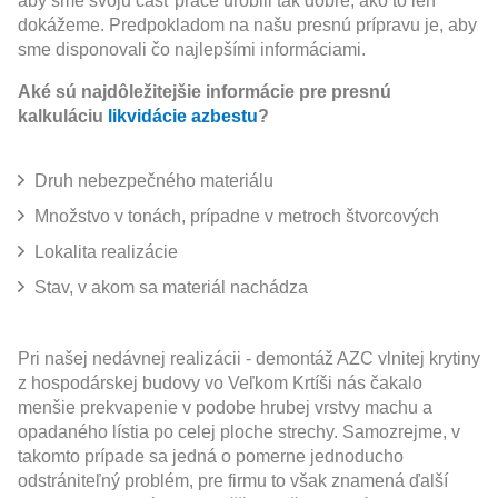
aby sme svoju časť práce urobili tak dobre, ako to len
dokážeme. Predpokladom na našu presnú prípravu je, aby
sme disponovali čo najlepšími informáciami.
Aké sú najdôležitejšie informácie pre presnú
kalkuláciu
likvidácie azbestu
?
Druh nebezpečného materiálu
Množstvo v tonách, prípadne v metroch štvorcových
Lokalita realizácie
Stav, v akom sa materiál nachádza
Pri našej nedávnej realizácii - demontáž AZC vlnitej krytiny
z hospodárskej budovy vo Veľkom Krtíši nás čakalo
menšie prekvapenie v podobe hrubej vrstvy machu a
opadaného lístia po celej ploche strechy. Samozrejme, v
takomto prípade sa jedná o pomerne jednoducho
odstrániteľný problém, pre firmu to však znamená ďalší