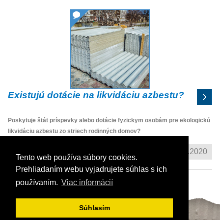
Existujú dotácie na likvidáciu azbestu?
Poskytuje štát príspevky alebo dotácie fyzickym osobám pre ekologickú
likvidáciu azbestu zo striech rodinných domov?
Pridané: 18.6.2020
Tento web používa súbory cookies.
Prehliadaním webu vyjadrujete súhlas s ich
používaním.
Viac informácií
nasledujúce
Súhlasím