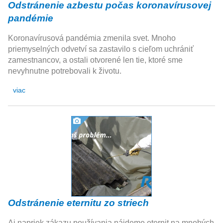
Odstránenie azbestu počas koronavírusovej
pandémie
Koronavírusová pandémia zmenila svet. Mnoho
priemyselných odvetví sa zastavilo s cieľom uchrániť
zamestnancov, a ostali otvorené len tie, ktoré sme
nevyhnutne potrebovali k životu.
viac
Odstránenie eternitu zo striech
Aj napriek zákazu používania nájdeme eternit na mnohých