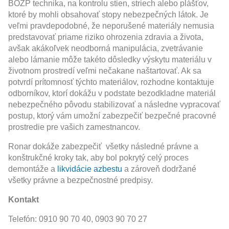
BOZP technika, na kontrolu stien, striech alebo plášťov,
ktoré by mohli obsahovať stopy nebezpečných látok. Je
veľmi pravdepodobné, že neporušené materiály nemusia
predstavovať priame riziko ohrozenia zdravia a života,
avšak akákoľvek neodborná manipulácia, zvetrávanie
alebo lámanie môže takéto dôsledky výskytu materiálu v
životnom prostredí veľmi nečakane naštartovať. Ak sa
potvrdí prítomnosť týchto materiálov, rozhodne kontaktuje
odborníkov, ktorí dokážu v podstate bezodkladne materiál
nebezpečného pôvodu stabilizovať a následne vypracovať
postup, ktorý vám umožní zabezpečiť bezpečné pracovné
prostredie pre vašich zamestnancov.
Ronar dokáže zabezpečiť všetky následné právne a
konštrukčné kroky tak, aby bol pokrytý celý proces
demontáže a
likvidácie azbestu
a zároveň dodržané
všetky právne a bezpečnostné predpisy.
Kontakt
Telefón: 0910 90 70 40, 0903 90 70 27