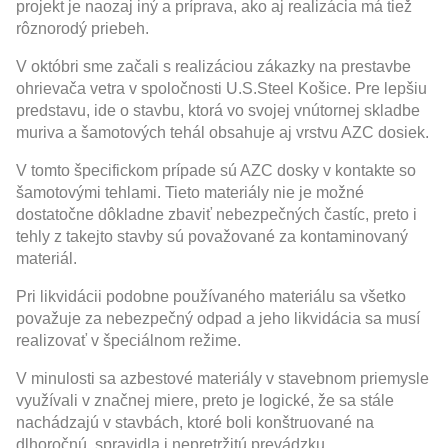
projekt je naozaj iný a príprava, ako aj realizácia má tiež
rôznorodý priebeh.
V októbri sme začali s realizáciou zákazky na prestavbe
ohrievača vetra v spoločnosti U.S.Steel Košice. Pre lepšiu
predstavu, ide o stavbu, ktorá vo svojej vnútornej skladbe
muriva a šamotových tehál obsahuje aj vrstvu AZC dosiek.
V tomto špecifickom prípade sú AZC dosky v kontakte so
šamotovými tehlami. Tieto materiály nie je možné
dostatočne dôkladne zbaviť nebezpečných častíc, preto i
tehly z takejto stavby sú považované za kontaminovaný
materiál.
Pri likvidácii podobne používaného materiálu sa všetko
považuje za nebezpečný odpad a jeho likvidácia sa musí
realizovať v špeciálnom režime.
V minulosti sa azbestové materiály v stavebnom priemysle
využívali v značnej miere, preto je logické, že sa stále
nachádzajú v stavbách, ktoré boli konštruované na
dlhoročnú, spravidla i nepretržitú prevádzku.